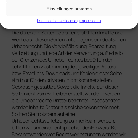
Bekanntwerden von Rechtsverletzungen werden wir
derartige Links umgehend entfernen.
Einstellungen ansehen
Datenschutzerklärung
Impressum
Urheberrecht:
Die durch die Seitenbetreiber erstellten Inhalte und
Werke auf diesen Seiten unterliegen dem deutschen
Urheberrecht. Die Vervielfältigung, Bearbeitung,
Verbreitung und jede Art der Verwertung außerhalb
der Grenzen des Urheberrechtes bedürfen der
schriftlichen Zustimmung des jeweiligen Autors
bzw. Erstellers. Downloads und Kopien dieser Seite
sind nur für den privaten, nicht kommerziellen
Gebrauch gestattet. Soweit die Inhalte auf dieser
Seite nicht vom Betreiber erstellt wurden, werden
die Urheberrechte Dritter beachtet. Insbesondere
werden Inhalte Dritter als solche gekennzeichnet.
Sollten Sie trotzdem auf eine
Urheberrechtsverletzung aufmerksam werden,
bitten wir um einen entsprechenden Hinweis. Bei
Bekanntwerden von Rechtsverletzungen werden wir